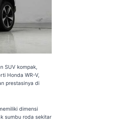
men SUV kompak,
erti Honda WR-V,
n prestasinya di
emiliki dimensi
ak sumbu roda sekitar