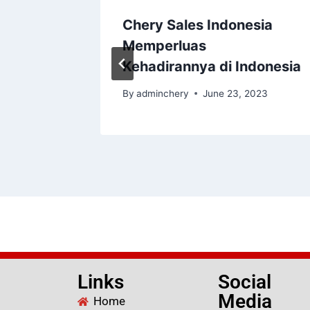
 T11
Chery Sales Indonesia
kan
Memperluas
Kehadirannya di Indonesia
 2024
By
adminchery
June 23, 2023
Links
Social
Media
Home