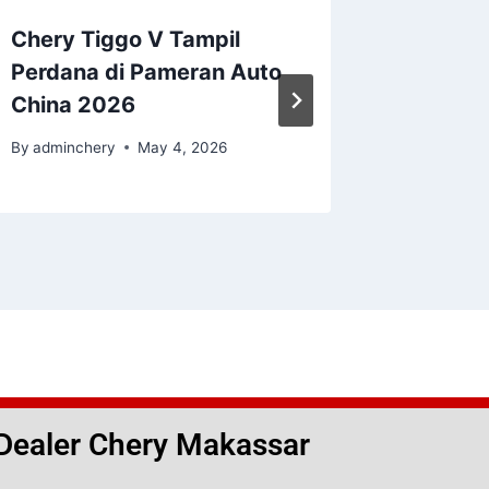
Chery Tiggo V Tampil
Tiggo 8
Perdana di Pameran Auto
Masuk 
China 2026
By
adminc
By
adminchery
May 4, 2026
Dealer Chery Makassar