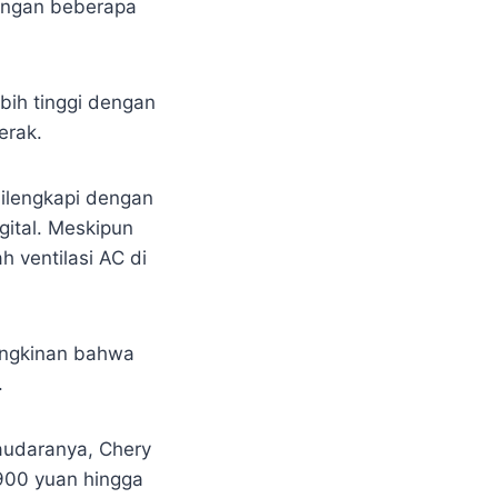
engan beberapa
ebih tinggi dengan
erak.
dilengkapi dengan
gital. Meskipun
h ventilasi AC di
mungkinan bahwa
.
audaranya, Chery
.900 yuan hingga