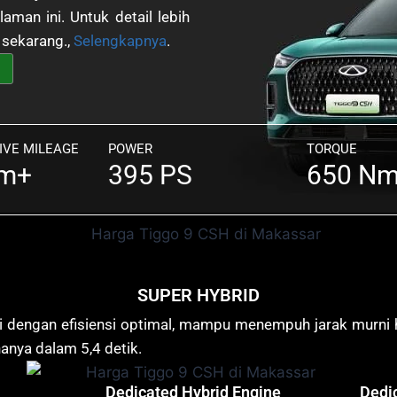
man ini. Untuk detail lebih
i sekarang.,
Selengkapnya
.
VE MILEAGE
POWER
TORQUE
Km+
395 PS
650 N
SUPER HYBRID
ggi dengan efisiensi optimal, mampu menempuh jarak murni 
anya dalam 5,4 detik.
Dedi
Dedicated Hybrid Engine